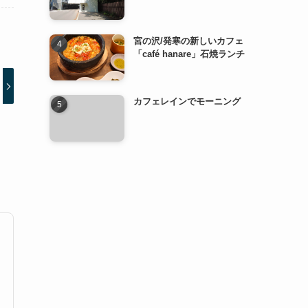
宮の沢/発寒の新しいカフェ
「café hanare」石焼ランチ
カフェレインでモーニング