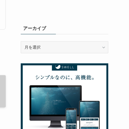
アーカイブ
ア
ー
カ
イ
ブ