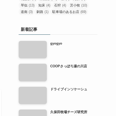
琴似
(13)
知床
(4)
石狩
(4)
苫小牧
(10)
道南
(3)
釧路
(1)
駐車場のあるお店
(69)
新着記事
gyogyo
COOPさっぽろ湯の川店
ドライブインソケーシュ
久保田牧場チーズ研究所