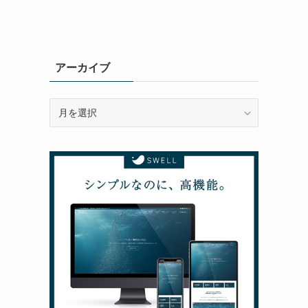
アーカイブ
ア
ー
カ
イ
ブ