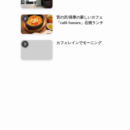
宮の沢/発寒の新しいカフェ
「café hanare」石焼ランチ
カフェレインでモーニング