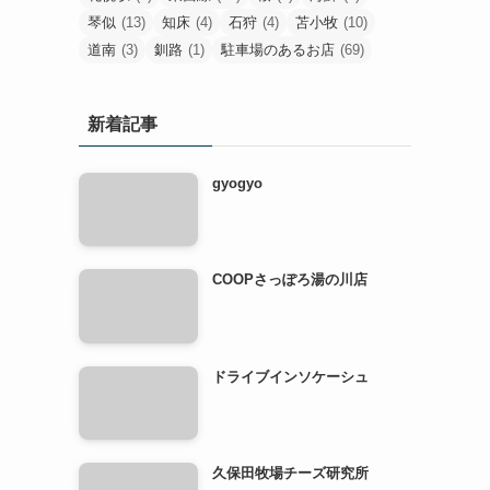
琴似
(13)
知床
(4)
石狩
(4)
苫小牧
(10)
道南
(3)
釧路
(1)
駐車場のあるお店
(69)
新着記事
gyogyo
COOPさっぽろ湯の川店
ドライブインソケーシュ
久保田牧場チーズ研究所