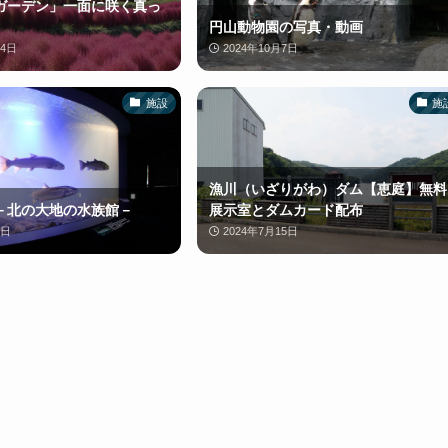
ガーデン」一面に咲く真っ
円山動物園の写真・動画
14日
2024年10月7日
施設
施
漁川（いざりがわ）ダム【恵庭】無料
－北の大地の水族館－
展示室とダムカード配布
5日
2024年7月15日