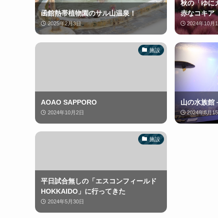
秋の「ゆに
函館熱帯植物園のサル山温泉！
赤なコキア
2025年2月3日
2024年10月
施設
AOAO SAPPORO
山の水族館
2024年10月2日
2024年8月1
施設
平日試合無しの「エスコンフィールド
HOKKAIDO」に行ってきた
2024年5月30日