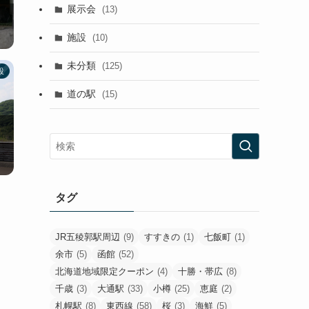
展示会
(13)
施設
(10)
未分類
(125)
設
道の駅
(15)
タグ
JR五稜郭駅周辺
(9)
すすきの
(1)
七飯町
(1)
余市
(5)
函館
(52)
北海道地域限定クーポン
(4)
十勝・帯広
(8)
千歳
(3)
大通駅
(33)
小樽
(25)
恵庭
(2)
札幌駅
(8)
東西線
(58)
桜
(3)
海鮮
(5)