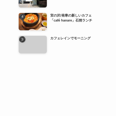
宮の沢/発寒の新しいカフェ
「café hanare」石焼ランチ
カフェレインでモーニング