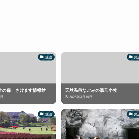
施設
施
すの森 さけます情報館
天然温泉なごみの湯苫小牧
1日
2025年3月19日
施設
施