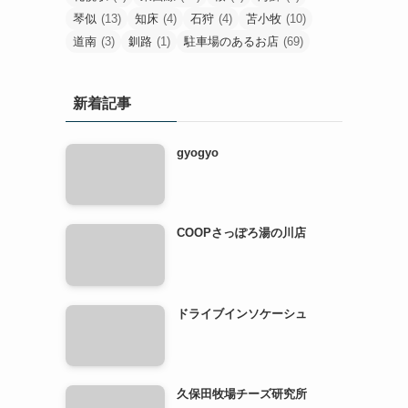
琴似
(13)
知床
(4)
石狩
(4)
苫小牧
(10)
道南
(3)
釧路
(1)
駐車場のあるお店
(69)
新着記事
gyogyo
COOPさっぽろ湯の川店
ドライブインソケーシュ
久保田牧場チーズ研究所