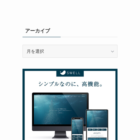
アーカイブ
ア
ー
カ
イ
ブ