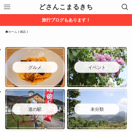
どさんこまるきち
旅行ブログもあります！
ホーム
施設
グルメ
イベント
道の駅
未分類