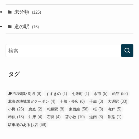
未分類
(125)
道の駅
(15)
タグ
(9)
(1)
(1)
(5)
(52)
JR五稜郭駅周辺
すすきの
七飯町
余市
函館
(4)
(8)
(3)
(33)
北海道地域限定クーポン
十勝・帯広
千歳
大通駅
(25)
(2)
(8)
(58)
(3)
(5)
小樽
恵庭
札幌駅
東西線
桜
海鮮
(13)
(4)
(4)
(10)
(3)
(1)
琴似
知床
石狩
苫小牧
道南
釧路
(69)
駐車場のあるお店