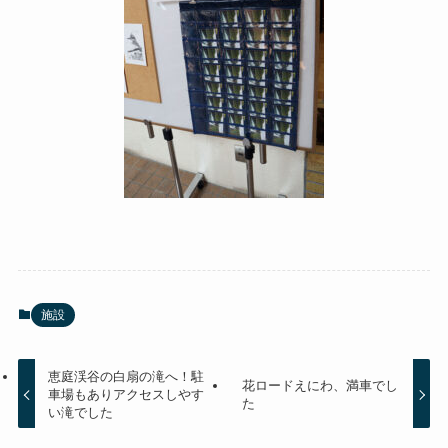
施設
恵庭渓谷の白扇の滝へ！駐
花ロードえにわ、満車でし
車場もありアクセスしやす
た
い滝でした