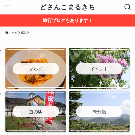
どさんこまるきち
旅行ブログもあります！
ホーム
施設
グルメ
イベント
道の駅
未分類