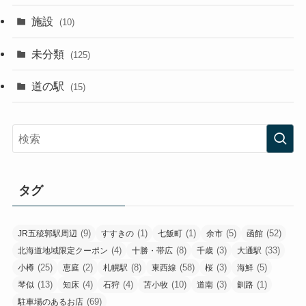
施設
(10)
未分類
(125)
道の駅
(15)
タグ
(9)
(1)
(1)
(5)
(52)
JR五稜郭駅周辺
すすきの
七飯町
余市
函館
(4)
(8)
(3)
(33)
北海道地域限定クーポン
十勝・帯広
千歳
大通駅
(25)
(2)
(8)
(58)
(3)
(5)
小樽
恵庭
札幌駅
東西線
桜
海鮮
(13)
(4)
(4)
(10)
(3)
(1)
琴似
知床
石狩
苫小牧
道南
釧路
(69)
駐車場のあるお店