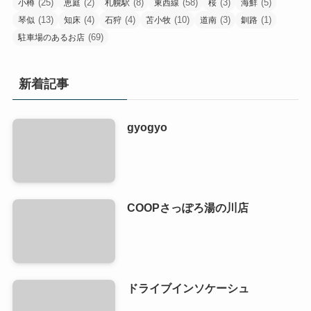
(25)
(2)
(8)
(58)
(3)
(5)
小樽
恵庭
札幌駅
東西線
桜
海鮮
(13)
(4)
(4)
(10)
(3)
(1)
琴似
知床
石狩
苫小牧
道南
釧路
(69)
駐車場のあるお店
新着記事
gyogyo
COOPさっぽろ湯の川店
ドライブインソケーシュ