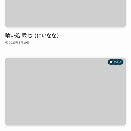
喰い処 弐七（にいなな）
2025年3月19日
グルメ