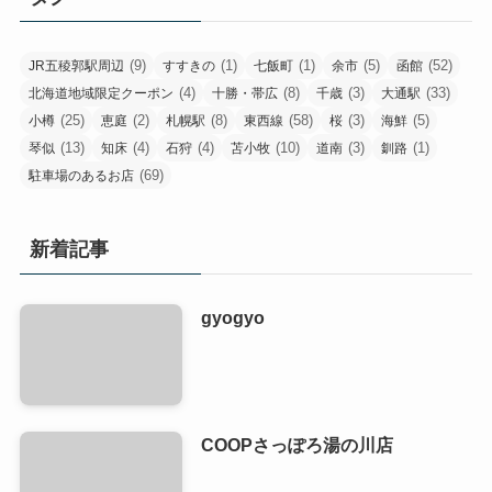
(9)
(1)
(1)
(5)
(52)
JR五稜郭駅周辺
すすきの
七飯町
余市
函館
(4)
(8)
(3)
(33)
北海道地域限定クーポン
十勝・帯広
千歳
大通駅
(25)
(2)
(8)
(58)
(3)
(5)
小樽
恵庭
札幌駅
東西線
桜
海鮮
(13)
(4)
(4)
(10)
(3)
(1)
琴似
知床
石狩
苫小牧
道南
釧路
(69)
駐車場のあるお店
新着記事
gyogyo
COOPさっぽろ湯の川店