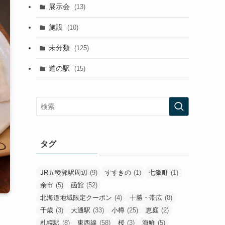
展示会
(13)
施設
(10)
未分類
(125)
道の駅
(15)
タグ
JR五稜郭駅周辺
(9)
すすきの
(1)
七飯町
(1)
余市
(5)
函館
(52)
北海道地域限定クーポン
(4)
十勝・帯広
(8)
千歳
(3)
大通駅
(33)
小樽
(25)
恵庭
(2)
札幌駅
(8)
東西線
(58)
桜
(3)
海鮮
(5)