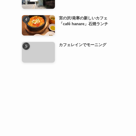
宮の沢/発寒の新しいカフェ
「café hanare」石焼ランチ
カフェレインでモーニング