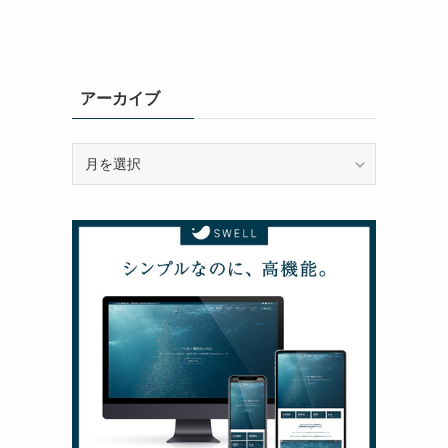
アーカイブ
ア
ー
カ
イ
ブ