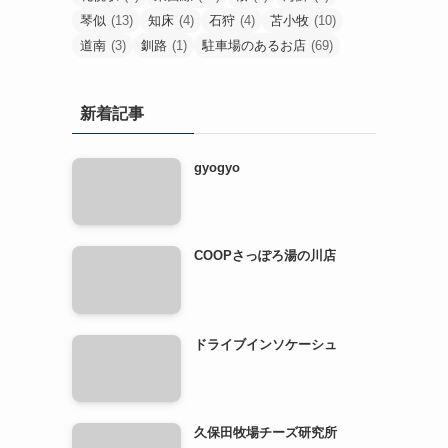
琴似
(13)
知床
(4)
石狩
(4)
苫小牧
(10)
道南
(3)
釧路
(1)
駐車場のあるお店
(69)
新着記事
gyogyo
COOPさっぽろ湯の川店
ドライブインソケーシュ
久保田牧場チーズ研究所